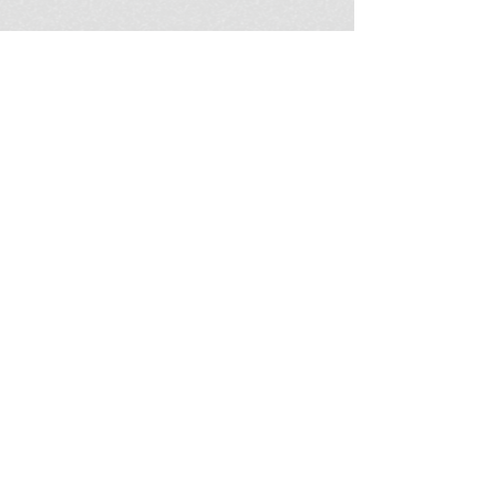
Zgodovinski predmeti
Antična zgodovina
Kulture starega Vzhoda
Rimska regionalna zgodovina
Zgodovina srednjega veka
Arheološko naravoslovje in arheometrija